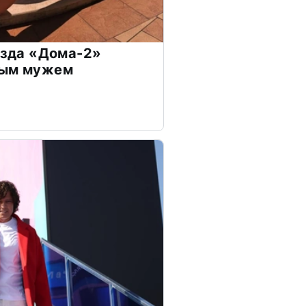
везда «Дома-2»
дым мужем