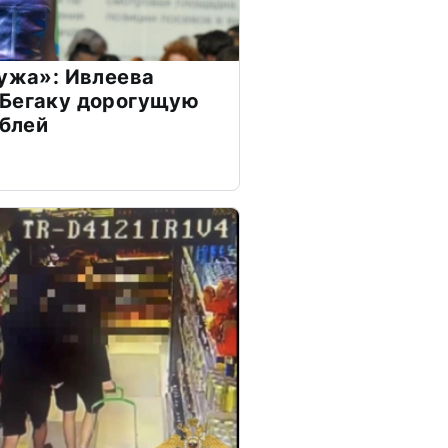
мужа»: Ивлеева
 Бегаку дорогущую
ублей