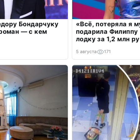
едору Бондарчуку
«Всё, потеряла я 
роман — с кем
подарила Филиппу
лодку за 1,2 млн р
5 августа
171