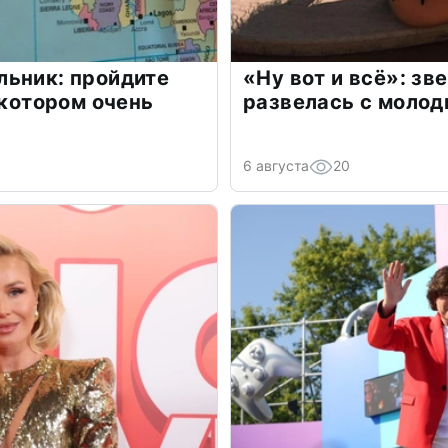
льник: пройдите
«Ну вот и всё»: з
 котором очень
развелась с моло
6 августа
20