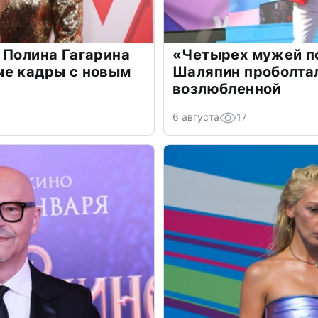
 Полина Гагарина
«Четырех мужей п
ые кадры с новым
Шаляпин проболтал
возлюбленной
6 августа
17