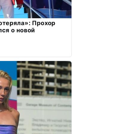
отеряла»: Прохор
ся о новой