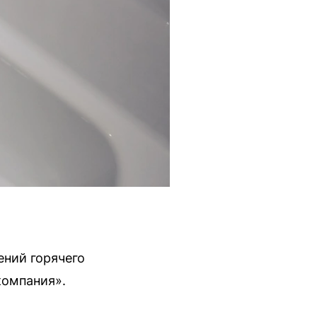
ений горячего
компания».