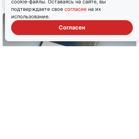
6 августа
0
cookie-файлы. Оставаясь на сайте, вы
подтверждаете свое
согласие
на их
использование.
Согласен
Ракетная опасность в Свердловской
области: что известно
6 августа
0