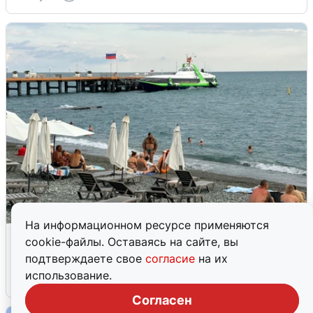
На информационном ресурсе применяются
Жители и туристы Сочи рассказали
cookie-файлы. Оставаясь на сайте, вы
об атаке БПЛА 5 августа
подтверждаете свое
согласие
на их
использование.
5 августа
0
Согласен