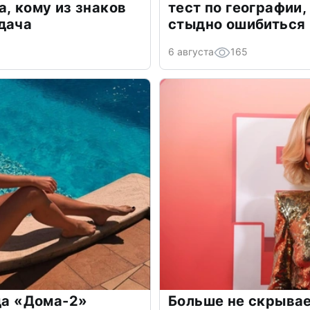
а, кому из знаков
тест по географии,
дача
стыдно ошибиться
6 августа
165
зда «Дома-2»
Больше не скрывае