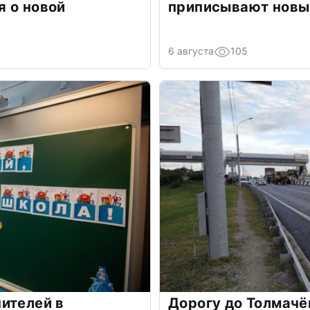
 о новой
приписывают новы
6 августа
105
ителей в
Дорогу до Толмачё