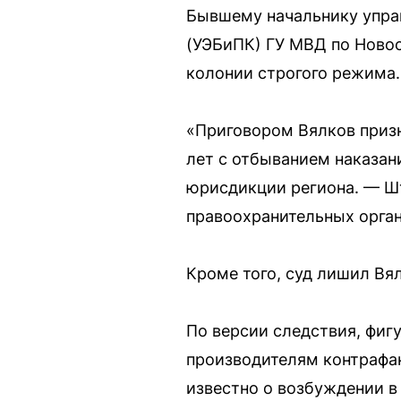
Бывшему начальнику упра
(УЭБиПК) ГУ МВД по Новос
колонии строгого режима.
«Приговором Вялков призн
лет с отбыванием наказан
юрисдикции региона. — Шт
правоохранительных органа
Кроме того, суд лишил Вял
По версии следствия, фиг
производителям контрафакт
известно о возбуждении в