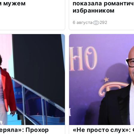
м мужем
показала романти
избранником
6 августа
292
еряла»: Прохор
«Не просто слух»: