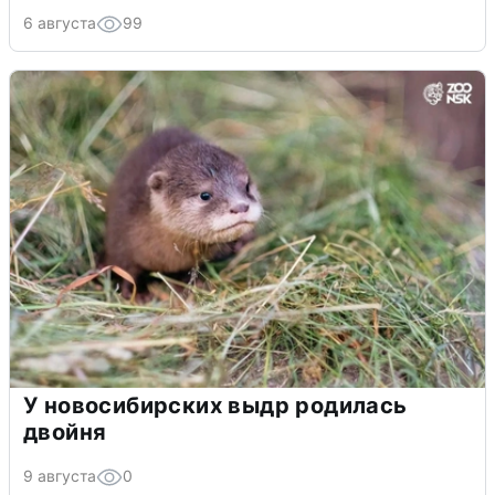
6 августа
99
У новосибирских выдр родилась
двойня
9 августа
0