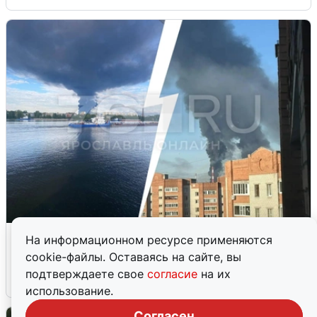
Ночная атака БПЛА на Ярославль:
На информационном ресурсе применяются
попадания и последствия
cookie-файлы. Оставаясь на сайте, вы
подтверждаете свое
согласие
на их
6 августа
0
использование.
Согласен