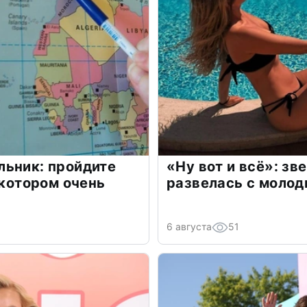
льник: пройдите
«Ну вот и всё»: з
 котором очень
развелась с моло
6 августа
51