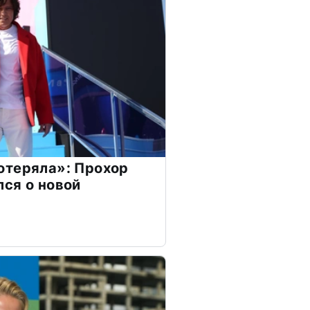
отеряла»: Прохор
ся о новой