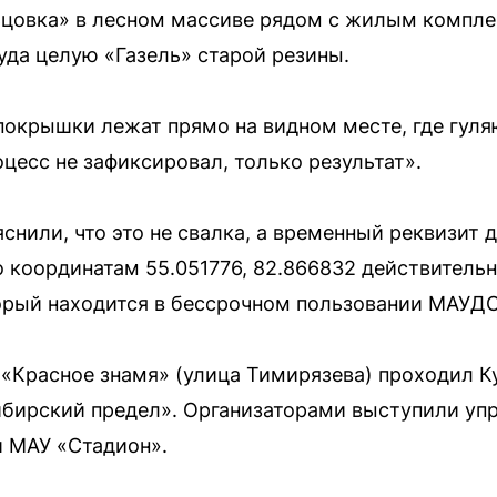
ьцовка» в лесном массиве рядом с жилым компле
уда целую «Газель» старой резины.
покрышки лежат прямо на видном месте, где гуля
цесс не зафиксировал, только результат».
нили, что это не свалка, а временный реквизит 
о координатам 55.051776, 82.866832 действител
торый находится в бессрочном пользовании МАУД
 «Красное знамя» (улица Тимирязева) проходил 
ибирский предел». Организаторами выступили уп
и МАУ «Стадион».