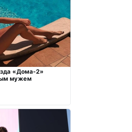
везда «Дома-2»
дым мужем