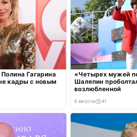
 Полина Гагарина
«Четырех мужей п
ые кадры с новым
Шаляпин проболтал
возлюбленной
6 августа
41