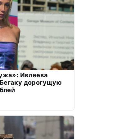
мужа»: Ивлеева
 Бегаку дорогущую
ублей