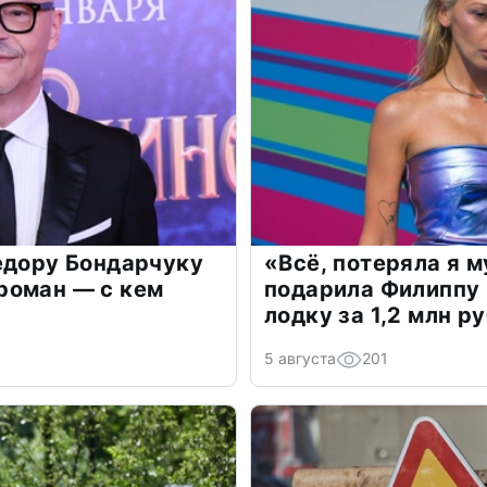
едору Бондарчуку
«Всё, потеряла я 
роман — с кем
подарила Филиппу
лодку за 1,2 млн р
5 августа
201