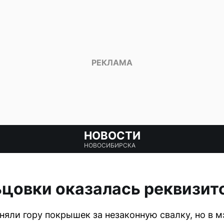
НОВОСТИ
НОВОСИБИРСКА
ьцовки оказалась реквизит
яли гору покрышек за незаконную свалку, но в м