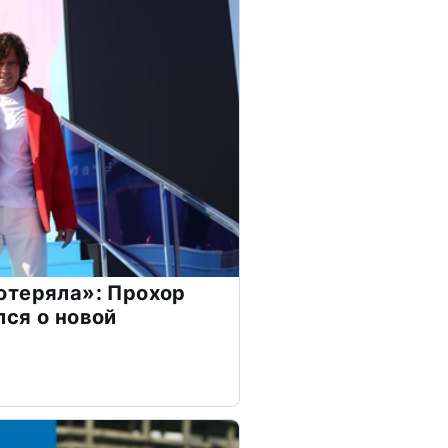
отеряла»: Прохор
ся о новой