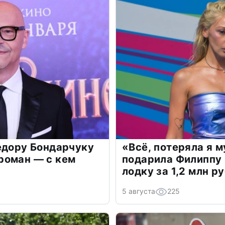
едору Бондарчуку
«Всё, потеряла я 
роман — с кем
подарила Филиппу
лодку за 1,2 млн р
5 августа
225