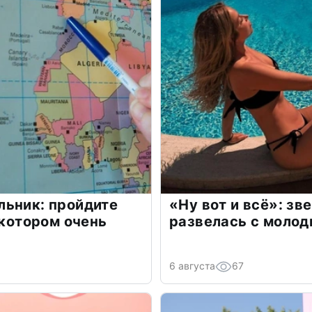
льник: пройдите
«Ну вот и всё»: з
 котором очень
развелась с моло
6 августа
67