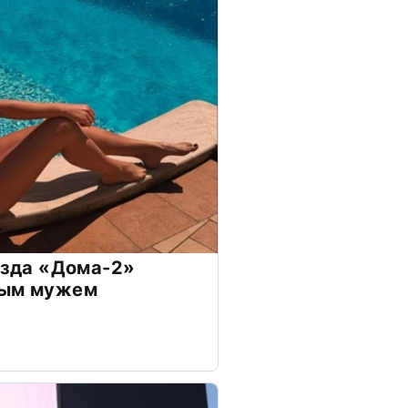
везда «Дома-2»
дым мужем