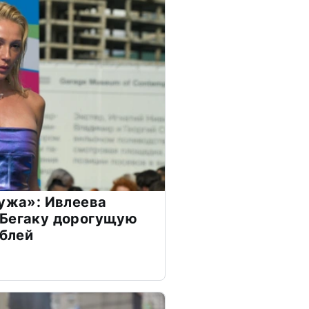
мужа»: Ивлеева
 Бегаку дорогущую
ублей