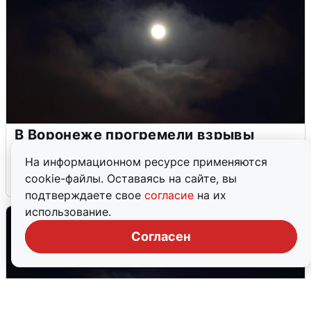
В Воронеже прогремели взрывы
после сигнала тревоги
На информационном ресурсе применяются
cookie-файлы. Оставаясь на сайте, вы
5 августа
0
подтверждаете свое
согласие
на их
использование.
Согласен