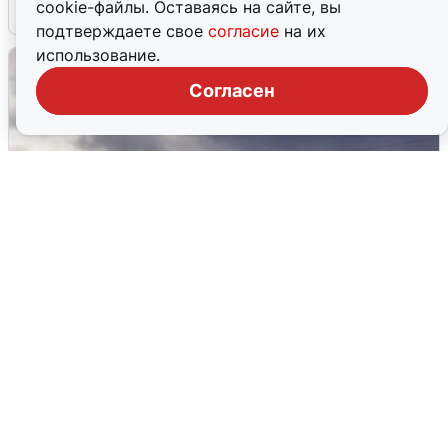
cookie-файлы. Оставаясь на сайте, вы
4 августа
0
подтверждаете свое
согласие
на их
использование.
Согласен
Над ХМАО впервые сбили
беспилотники
3 августа
0