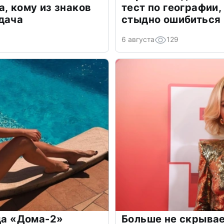
а, кому из знаков
тест по географии,
дача
стыдно ошибиться
6 августа
129
зда «Дома-2»
Больше не скрывае