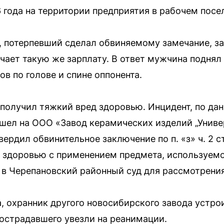
 года на территории предприятия в рабочем посе
, потерпевший сделал обвиняемому замечание, зая
учает такую же зарплату. В ответ мужчина поднял
ов по голове и спине оппонента.
 получил тяжкий вред здоровью. Инцидент, по да
шел на ООО «Завод керамических изделий „Униве
ердил обвинительное заключение по п. «з» ч. 2 с
 здоровью с применением предмета, используемог
 в Черепановский районный суд для рассмотрения
а, охранник другого новосибирского завода устро
пострадавшего увезли на реанимации.