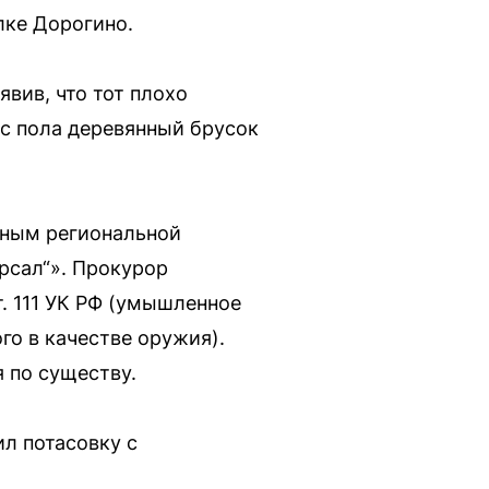
лке Дорогино.
вив, что тот плохо
 с пола деревянный брусок
нным региональной
рсал“». Прокурор
т. 111 УК РФ (умышленное
о в качестве оружия).
 по существу.
ил потасовку с