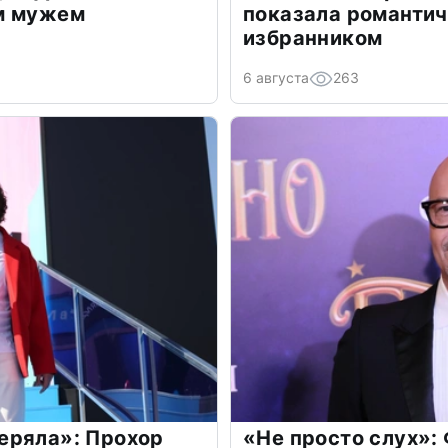
м мужем
показала романти
избранником
6 августа
263
еряла»: Прохор
«Не просто слух»: