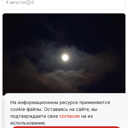
6 августа
0
В Воронеже прогремели взрывы
На информационном ресурсе применяются
после сигнала тревоги
cookie-файлы. Оставаясь на сайте, вы
подтверждаете свое
согласие
на их
5 августа
0
использование.