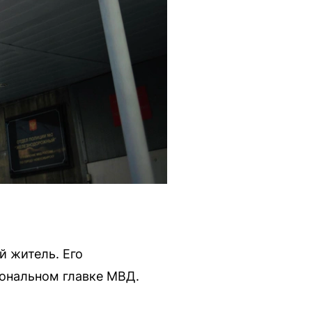
 житель. Его
иональном главке МВД.