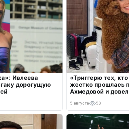
жа»: Ивлеева
«Триггерю тех, кто
егаку дорогущую
жестко прошлась п
лей
Ахмедовой и довел
5 августа
58