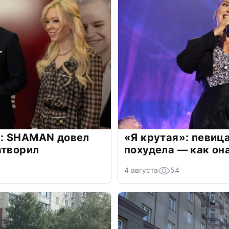
: SHAMAN довел
«Я крутая»: певиц
атворил
похудела — как он
4 августа
54