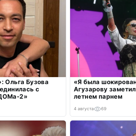
: Ольга Бузова
«Я была шокирова
оединилась с
Агузарову заметил
«ДОМа-2»
летнем парнем
4 августа
69