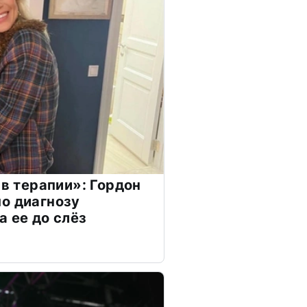
 в терапии»: Гордон
о диагнозу
а ее до слёз