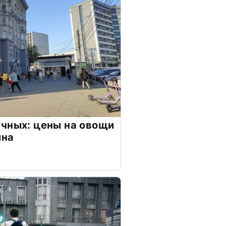
чных: цены на овощи
ина