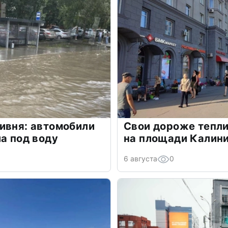
ивня: автомобили
Свои дороже тепли
ла под воду
на площади Калин
6 августа
0