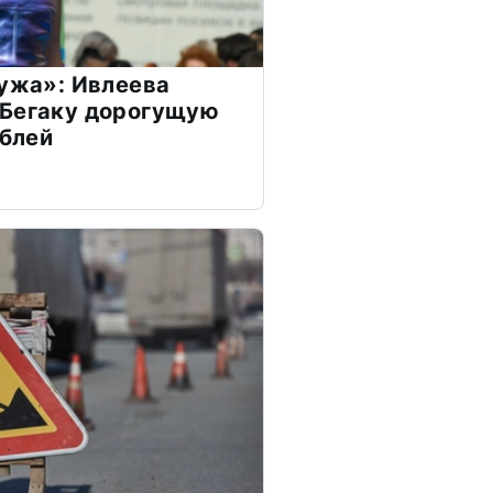
мужа»: Ивлеева
 Бегаку дорогущую
ублей