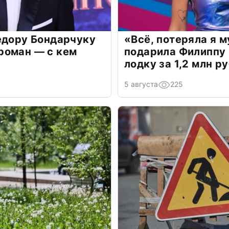
едору Бондарчуку
«Всё, потеряла я 
роман — с кем
подарила Филиппу
лодку за 1,2 млн р
5 августа
225