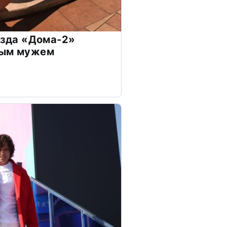
везда «Дома-2»
дым мужем