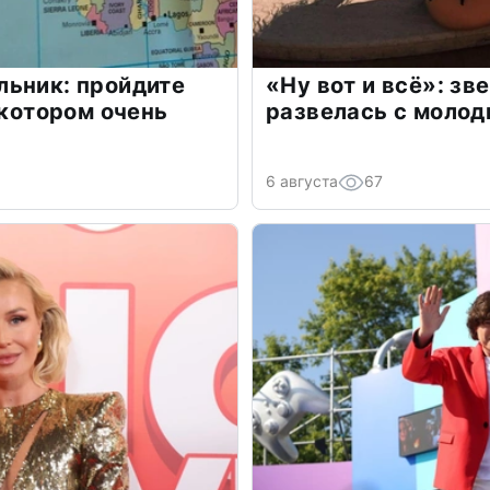
льник: пройдите
«Ну вот и всё»: з
 котором очень
развелась с моло
6 августа
67