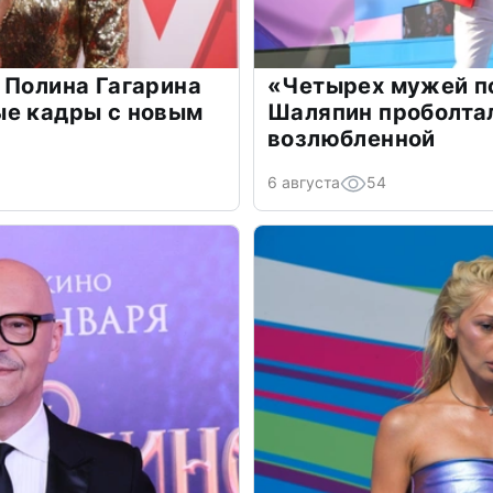
 Полина Гагарина
«Четырех мужей п
ые кадры с новым
Шаляпин проболтал
возлюбленной
6 августа
54