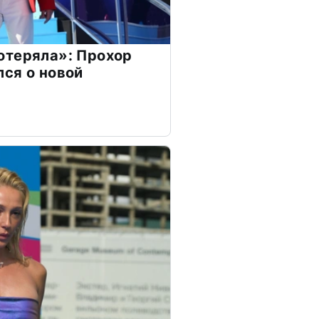
отеряла»: Прохор
ся о новой