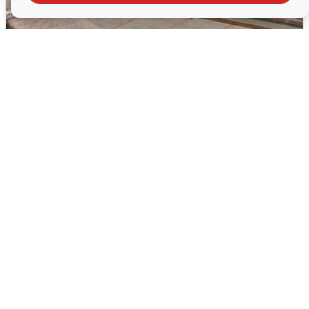
В Туре вода убывает, на других реках
области прибывает
4 августа
0