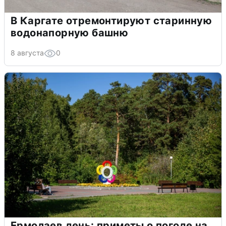
В Каргате отремонтируют старинную
водонапорную башню
8 августа
0
Ермолаев день: приметы о погоде на