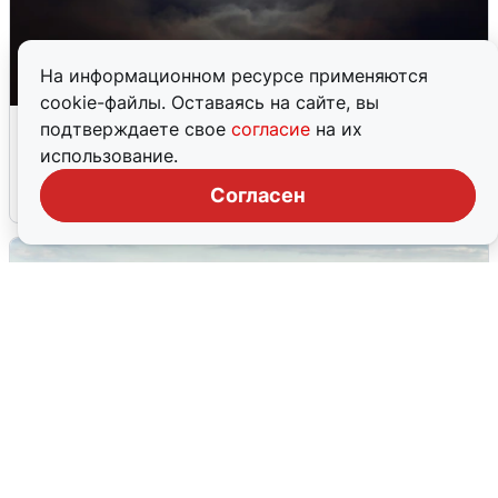
На информационном ресурсе применяются
cookie-файлы. Оставаясь на сайте, вы
Взрывы в Воронеже после сигнала
подтверждаете свое
согласие
на их
тревоги
использование.
Согласен
5 августа
0