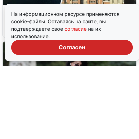
Ночная атака БПЛА на Ярославль:
На информационном ресурсе применяются
попадания и последствия
cookie-файлы. Оставаясь на сайте, вы
подтверждаете свое
согласие
на их
6 августа
0
использование.
Согласен
Волгоградцы остались без