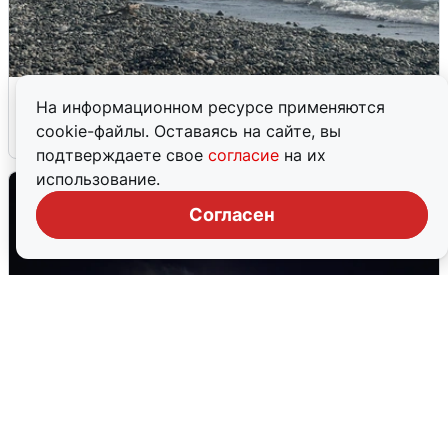
Сирены в Сочи: новая угроза БПЛА
На информационном ресурсе применяются
cookie-файлы. Оставаясь на сайте, вы
6 августа
0
подтверждаете свое
согласие
на их
использование.
Согласен