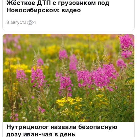
Жёсткое ДТП с грузовиком под
Новосибирском: видео
8 августа
1
Нутрициолог назвала безопасную
дозу иван-чая в день