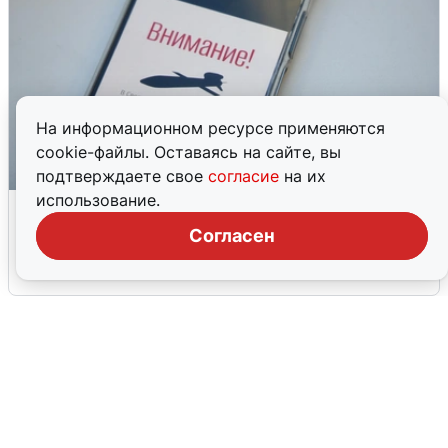
На информационном ресурсе применяются
cookie-файлы. Оставаясь на сайте, вы
подтверждаете свое
согласие
на их
использование.
Ракетная опасность в Свердловской
области: что известно
Согласен
6 августа
0