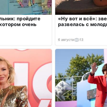
льник: пройдите
«Ну вот и всё»: з
 котором очень
развелась с моло
6 августа
13