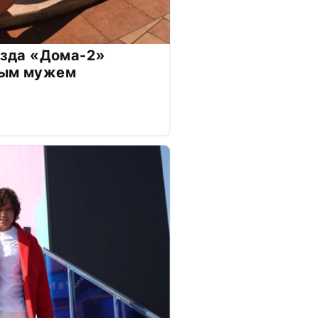
везда «Дома-2»
дым мужем