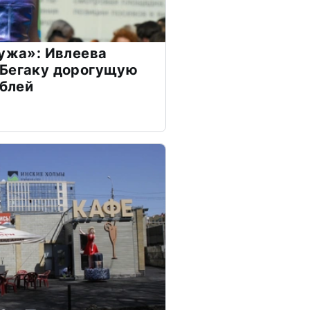
мужа»: Ивлеева
 Бегаку дорогущую
ублей