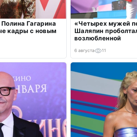
 Полина Гагарина
«Четырех мужей п
ые кадры с новым
Шаляпин проболтал
возлюбленной
6 августа
11