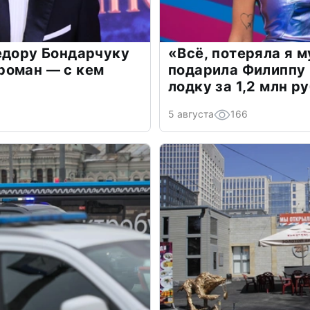
едору Бондарчуку
«Всё, потеряла я 
роман — с кем
подарила Филиппу
лодку за 1,2 млн р
5 августа
166