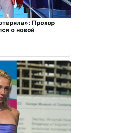
отеряла»: Прохор
ся о новой