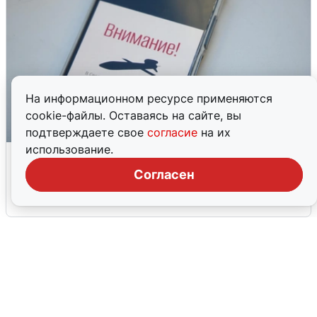
На информационном ресурсе применяются
cookie-файлы. Оставаясь на сайте, вы
подтверждаете свое
согласие
на их
использование.
Ракетная опасность в Свердловской
области: что известно
Согласен
6 августа
0