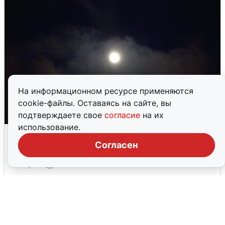
На информационном ресурсе применяются
cookie-файлы. Оставаясь на сайте, вы
подтверждаете свое
согласие
на их
использование.
Взрывы в Воронеже после сигнала
тревоги
Согласен
5 августа
0