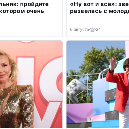
льник: пройдите
«Ну вот и всё»: з
 котором очень
развелась с моло
6 августа
24