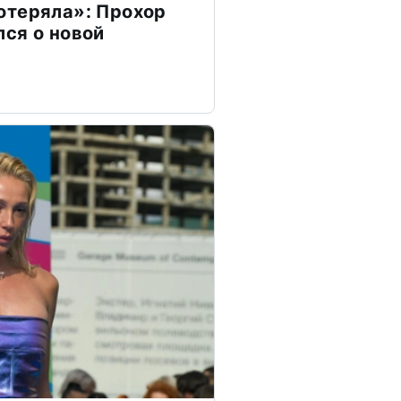
отеряла»: Прохор
ся о новой