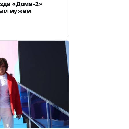
везда «Дома-2»
дым мужем