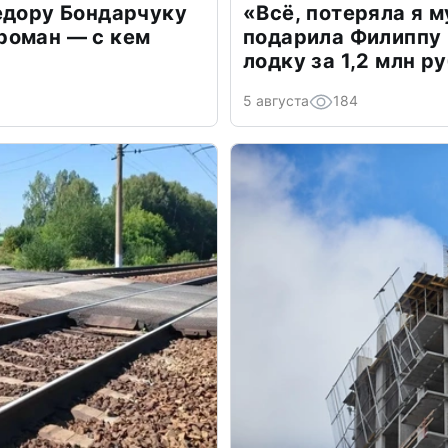
едору Бондарчуку
«Всё, потеряла я 
роман — с кем
подарила Филиппу
лодку за 1,2 млн р
5 августа
184