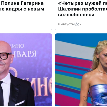
 Полина Гагарина
«Четырех мужей п
ые кадры с новым
Шаляпин проболтал
возлюбленной
6 августа
25