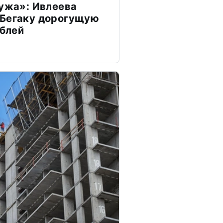
мужа»: Ивлеева
 Бегаку дорогущую
ублей