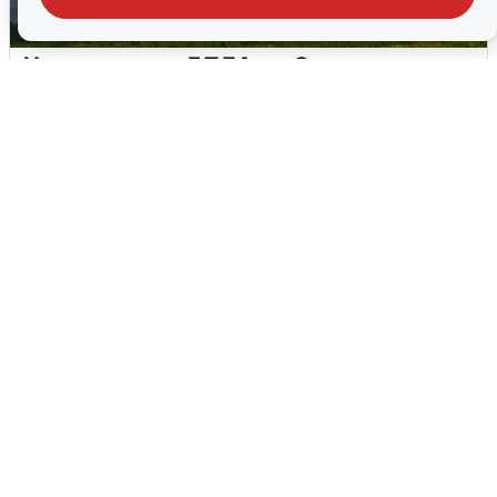
Ночная атака БПЛА на Самарскую
область: хронология
8 августа
0