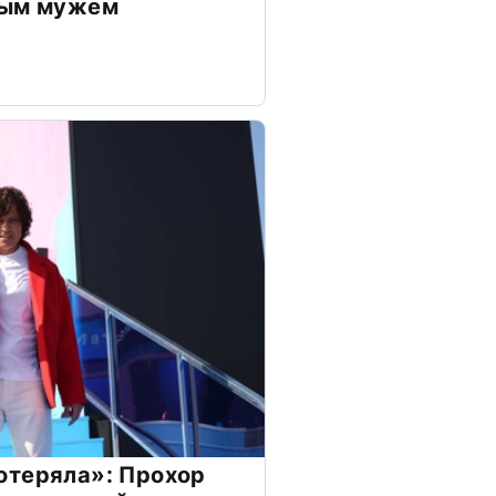
дым мужем
отеряла»: Прохор