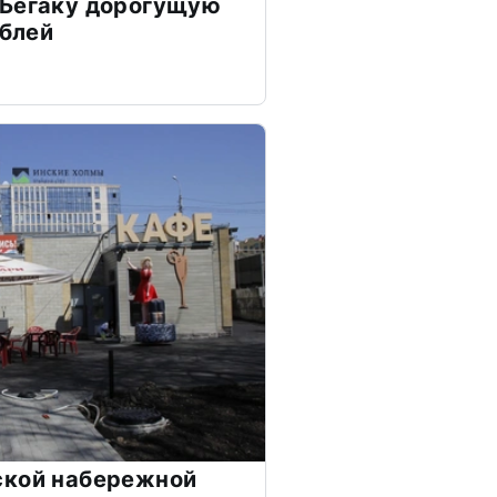
 Бегаку дорогущую
ублей
ской набережной