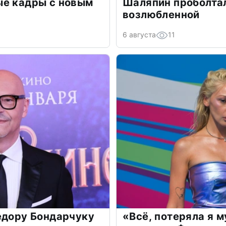
ые кадры с новым
Шаляпин проболтал
возлюбленной
6 августа
11
едору Бондарчуку
«Всё, потеряла я 