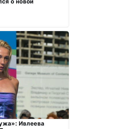
ся о новой
мужа»: Ивлеева