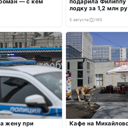
роман — с кем
подарила Филиппу
лодку за 1,2 млн р
5 августа
165
а жену при
Кафе на Михайлов