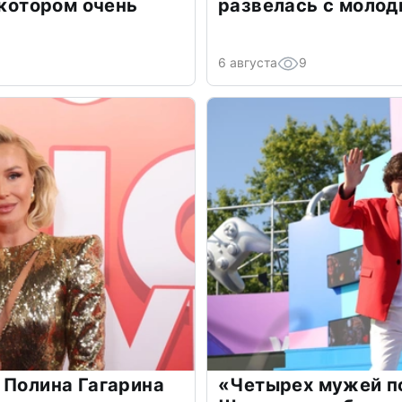
 котором очень
развелась с моло
6 августа
9
 Полина Гагарина
«Четырех мужей п