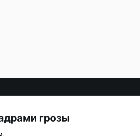
кадрами грозы
м.