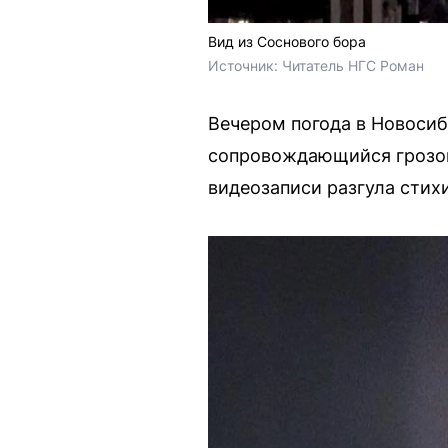
Вид из Соснового бора
Источник: 
Читатель НГС Роман
Вечером погода в Новосиб
сопровождающийся грозой
видеозаписи разгула стих