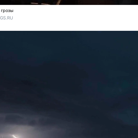
 грозы
NGS.RU