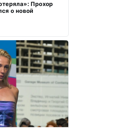
отеряла»: Прохор
ся о новой