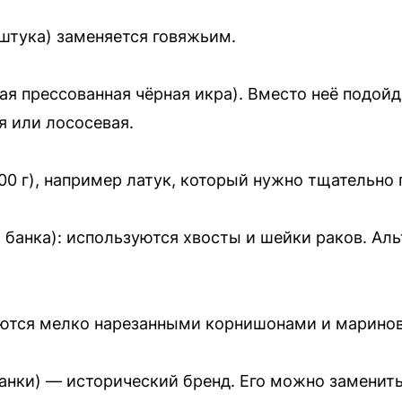
 штука) заменяется говяжьим.
ная прессованная чёрная икра). Вместо неё подой
я или лососевая.
00 г), например латук, который нужно тщательно
1 банка): используются хвосты и шейки раков. Ал
яются мелко нарезанными корнишонами и марино
банки) — исторический бренд. Его можно замени