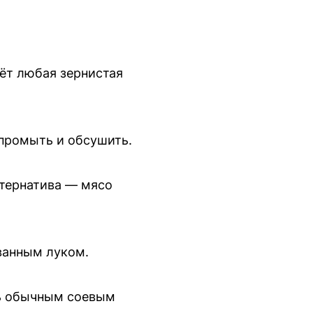
дёт любая зернистая
 промыть и обсушить.
ьтернатива — мясо
ванным луком.
ть обычным соевым