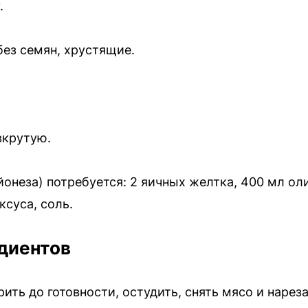
.
без семян, хрустящие.
вкрутую.
онеза) потребуется: 2 яичных желтка, 400 мл ол
ксуса, соль.
диентов
ить до готовности, остудить, снять мясо и наре