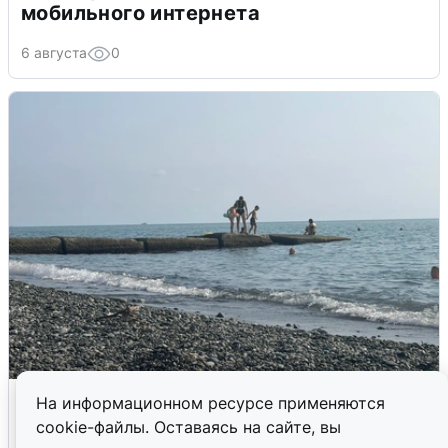
мобильного интернета
6 августа
0
Сирены в Сочи: новая угроза БПЛА
На информационном ресурсе применяются
cookie-файлы. Оставаясь на сайте, вы
6 августа
0