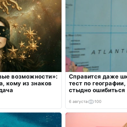
овые возможности»:
Справится даже шк
а, кому из знаков
тест по географии,
дача
стыдно ошибиться
6 августа
100