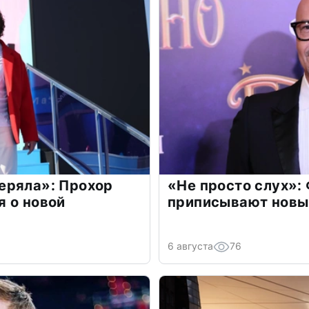
еряла»: Прохор
«Не просто слух»:
 о новой
приписывают новы
6 августа
76