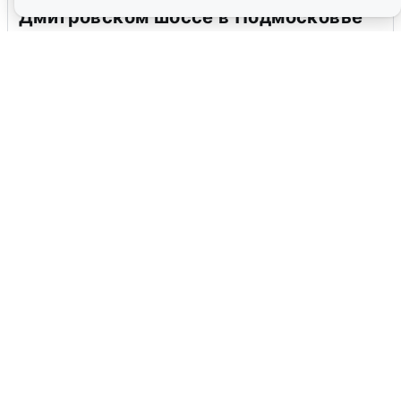
Дмитровском шоссе в Подмосковье
4 августа
0
В Туре вода убывает, на других реках
области прибывает