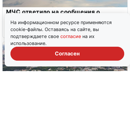
МЧС ответило на сообщения о
грохоте в Москве
На информационном ресурсе применяются
cookie-файлы. Оставаясь на сайте, вы
7 августа
0
подтверждаете свое
согласие
на их
использование.
Согласен
Москвичи услышали грохот, похожий