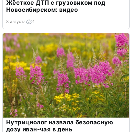
Жёсткое ДТП с грузовиком под
Новосибирском: видео
8 августа
1
Нутрициолог назвала безопасную
дозу иван-чая в день