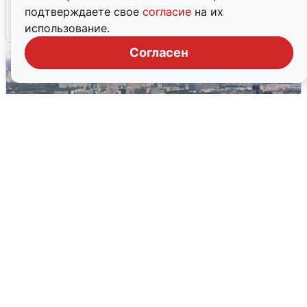
подтверждаете свое
согласие
на их
7 августа
0
использование.
Согласен
Москвичи услышали грохот, похожий
на взрыв
7 августа
0