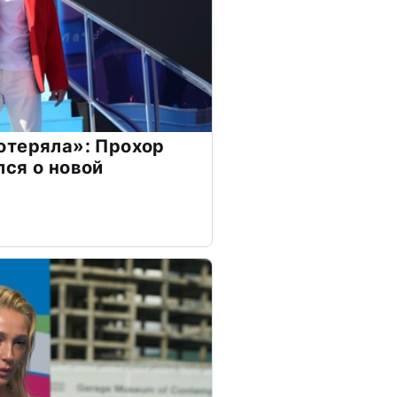
отеряла»: Прохор
ся о новой