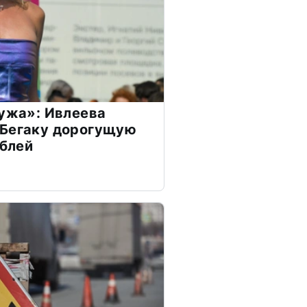
мужа»: Ивлеева
 Бегаку дорогущую
ублей