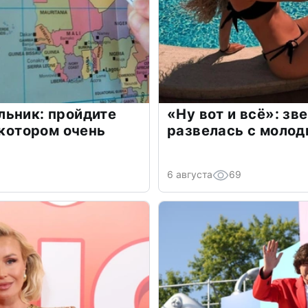
льник: пройдите
«Ну вот и всё»: з
 котором очень
развелась с моло
6 августа
69