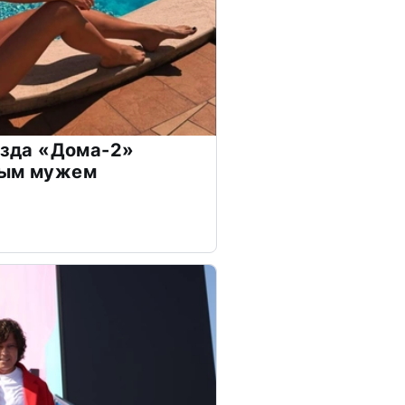
везда «Дома-2»
дым мужем