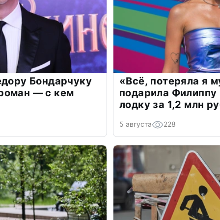
едору Бондарчуку
«Всё, потеряла я 
роман — с кем
подарила Филиппу
лодку за 1,2 млн р
5 августа
228